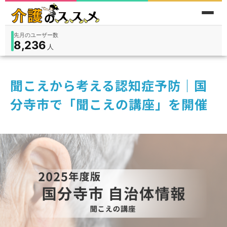
先月のユーザー数
8,236
件
件
人
在宅
9,360
入所
3,194
保険外
1,184
聞こえから考える認知症予防｜国
分寺市で「聞こえの講座」を開催