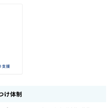
り支援
つけ体制