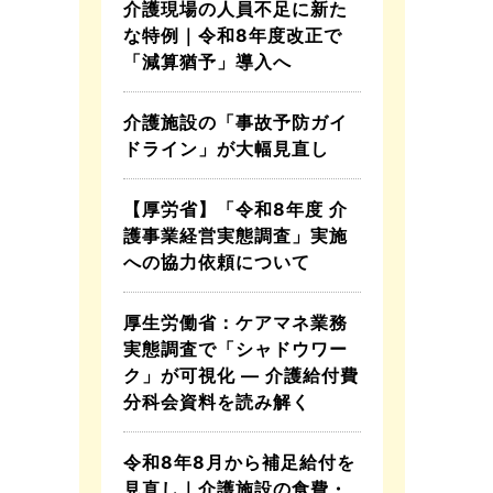
介護現場の人員不足に新た
な特例｜令和8年度改正で
「減算猶予」導入へ
介護施設の「事故予防ガイ
ドライン」が大幅見直し
【厚労省】「令和8年度 介
護事業経営実態調査」実施
への協力依頼について
厚生労働省：ケアマネ業務
実態調査で「シャドウワー
ク」が可視化 ― 介護給付費
分科会資料を読み解く
令和8年8月から補足給付を
見直し｜介護施設の食費・