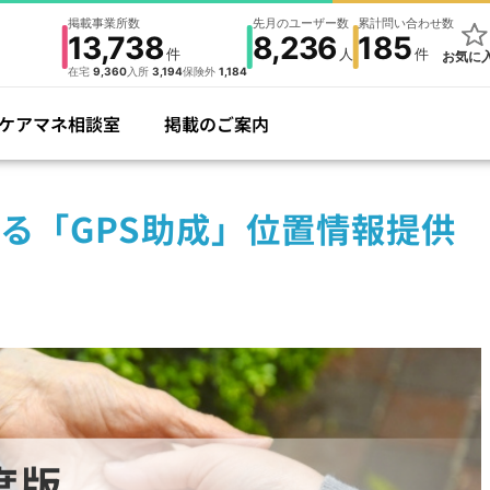
掲載事業所数
先月のユーザー数
累計問い合わせ数
13,738
8,236
185
件
人
件
お気に
在宅
9,360
入所
3,194
保険外
1,184
ケアマネ相談室
掲載のご案内
る「GPS助成」位置情報提供