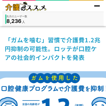
先月のユーザー数
8,236
件
件
人
在宅
9,360
入所
3,194
保険外
1,184
「ガムを噛む」習慣で介護費1.2兆
円抑制の可能性。ロッテが口腔ケ
アの社会的インパクトを発表