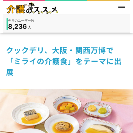
先月のユーザー数
8,236
件
件
人
在宅
9,360
入所
3,194
保険外
1,184
クックデリ、大阪・関西万博で
「ミライの介護食」をテーマに出
展