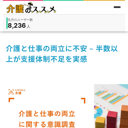
先月のユーザー数
8,236
件
件
人
在宅
9,360
入所
3,194
保険外
1,184
介護と仕事の両立に不安 – 半数以
上が支援体制不足を実感