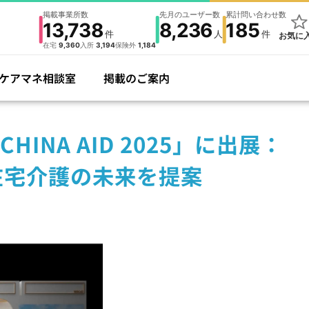
掲載事業所数
先月のユーザー数
累計問い合わせ数
13,738
8,236
185
件
人
件
お気に
在宅
9,360
入所
3,194
保険外
1,184
ケアマネ相談室
掲載のご案内
INA AID 2025」に出展：
在宅介護の未来を提案