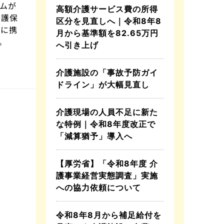
ムが
高額介護サービス費の所得
介護保
区分を見直しへ｜令和8年8
護に携
月から基準額を82.65万円
。
へ引き上げ
介護施設の「事故予防ガイ
ドライン」が大幅見直し
介護現場の人員不足に新た
な特例｜令和8年度改正で
「減算猶予」導入へ
【厚労省】「令和8年度 介
護事業経営実態調査」実施
への協力依頼について
令和8年8月から補足給付を