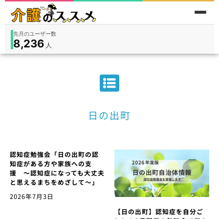
先月のユーザー数
8,236
件
件
人
在宅
9,360
入所
3,194
保険外
1,184
日の出町
認知症勉強会「日の出町の認
知症がある方や家族への支
援 ～認知症になっても大丈夫
と思えるまちをめざして～」
2026年7月3日
【日の出町】認知症を自分ご