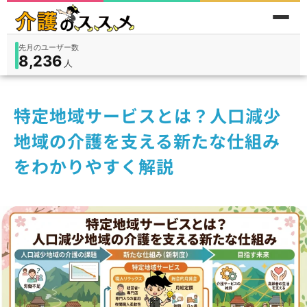
先月のユーザー数
8,236
件
件
人
在宅
9,360
入所
3,194
保険外
1,184
特定地域サービスとは？人口減少
地域の介護を支える新たな仕組み
をわかりやすく解説