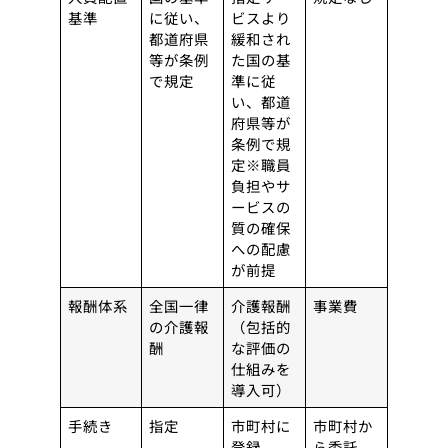
基準
に従い、
ビスより
都道府県
緩和され
等が条例
た国の基
で規定
準に従
い、都道
府県等が
条例で規
定※職員
負担やサ
ービスの
質の確保
への配慮
が前提
報酬体系
全国一律
介護報酬
事業費
の介護報
（包括的
酬
な評価の
仕組みを
導入可）
手続き
指定
市町村に
市町村か
登録
ら委託