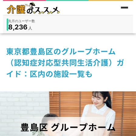
累計問い合わせ数
185
件
件
人
在宅
9,360
入所
3,194
保険外
1,184
東京都豊島区のグループホーム
（認知症対応型共同生活介護）ガ
イド：区内の施設一覧も