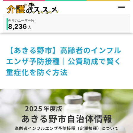
先月のユーザー数
8,236
件
件
人
在宅
9,360
入所
3,194
保険外
1,184
【あきる野市】高齢者のインフル
エンザ予防接種｜公費助成で賢く
重症化を防ぐ方法