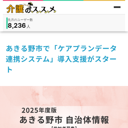
先月のユーザー数
8,236
件
件
人
在宅
9,360
入所
3,194
保険外
1,184
あきる野市で「ケアプランデータ
連携システム」導入支援がスター
ト