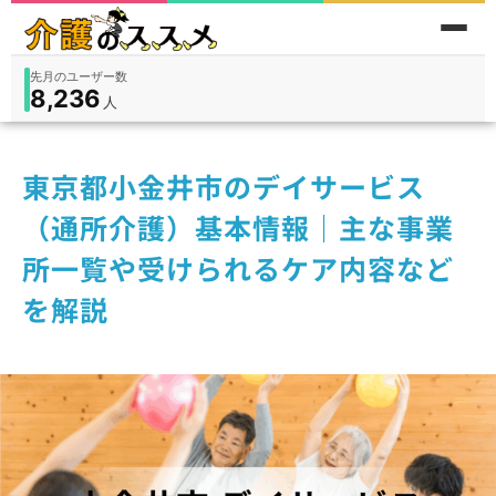
累計問い合わせ数
185
件
件
人
在宅
9,360
入所
3,194
保険外
1,184
東京都小金井市のデイサービス
（通所介護）基本情報｜主な事業
所一覧や受けられるケア内容など
を解説