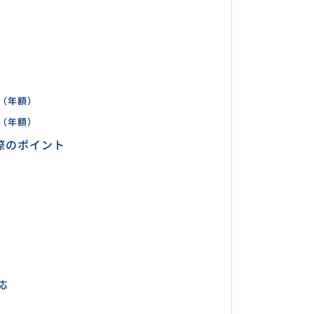
）
（年額）
（年額）
際のポイント
応