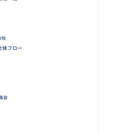
の杜
全体フロー
員会