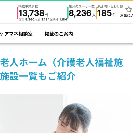
掲載事業所数
先月のユーザー数
累計問い合わせ数
13,738
8,236
185
件
人
件
お気に
在宅
9,360
入所
3,194
保険外
1,184
ケアマネ相談室
掲載のご案内
老人ホーム（介護老人福祉施
施設一覧もご紹介