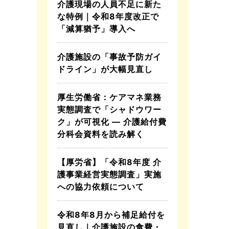
介護現場の人員不足に新た
な特例｜令和8年度改正で
「減算猶予」導入へ
介護施設の「事故予防ガイ
ドライン」が大幅見直し
厚生労働省：ケアマネ業務
実態調査で「シャドウワー
ク」が可視化 ― 介護給付費
分科会資料を読み解く
【厚労省】「令和8年度 介
護事業経営実態調査」実施
への協力依頼について
令和8年8月から補足給付を
見直し｜介護施設の食費・