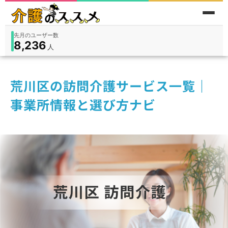
累計問い合わせ数
185
件
件
人
在宅
9,360
入所
3,194
保険外
1,184
荒川区の訪問介護サービス一覧｜
事業所情報と選び方ナビ