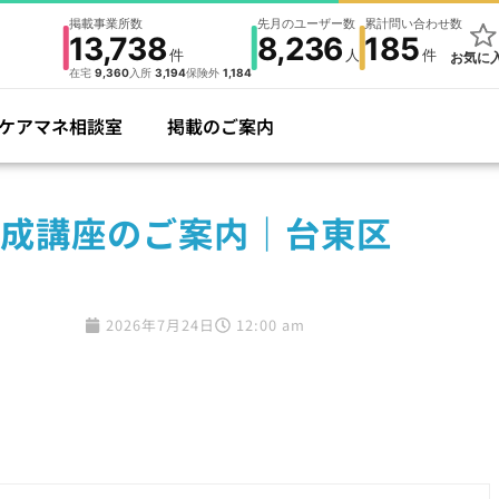
掲載事業所数
先月のユーザー数
累計問い合わせ数
13,738
8,236
185
件
人
件
お気に
在宅
9,360
入所
3,194
保険外
1,184
ケアマネ相談室
掲載のご案内
成講座のご案内｜台東区
2026年7月24日
12:00 am