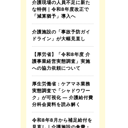
介護現場の人員不足に新た
な特例｜令和8年度改正で
「減算猶予」導入へ
介護施設の「事故予防ガイ
ドライン」が大幅見直し
【厚労省】「令和8年度 介
護事業経営実態調査」実施
への協力依頼について
厚生労働省：ケアマネ業務
実態調査で「シャドウワー
ク」が可視化 ― 介護給付費
分科会資料を読み解く
令和8年8月から補足給付を
見直し｜介護施設の食費・