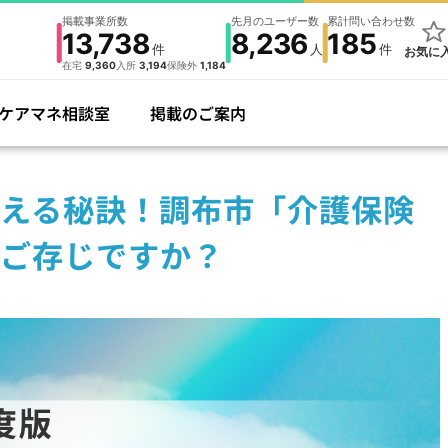
掲載事業所数
先月のユーザー数
累計問い合わせ数
13,738
8,236
185
件
人
件
お気に
在宅
9,360
入所
3,194
保険外
1,184
ケアマネ相談室
掲載のご案内
える秘訣！調布市「介護保険
ご存じですか？