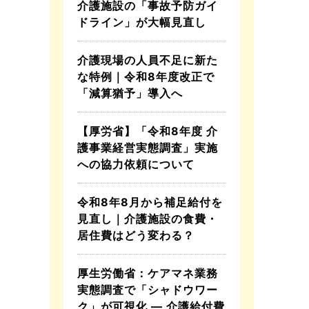
介護施設の「事故予防ガイ
ドライン」が大幅見直し
介護現場の人員不足に新た
な特例｜令和8年度改正で
「減算猶予」導入へ
【厚労省】「令和8年度 介
護事業経営実態調査」実施
への協力依頼について
令和8年8月から補足給付を
見直し｜介護施設の食費・
居住費はどう変わる？
厚生労働省：ケアマネ業務
実態調査で「シャドウワー
ク」が可視化 ― 介護給付費