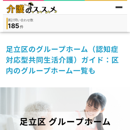
累計問い合わせ数
185
件
件
人
在宅
9,360
入所
3,194
保険外
1,184
足立区のグループホーム（認知症
対応型共同生活介護）ガイド：区
内のグループホーム一覧も