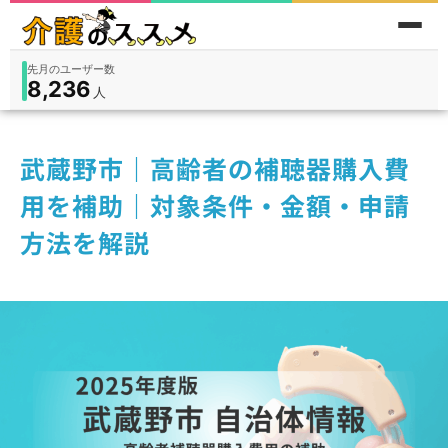
先月のユーザー数
8,236
件
件
人
在宅
9,360
入所
3,194
保険外
1,184
武蔵野市｜高齢者の補聴器購入費
用を補助｜対象条件・金額・申請
方法を解説