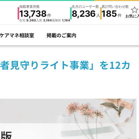
掲載事業所数
先月のユーザー数
累計問い合わせ数
13,738
8,236
185
件
人
件
お気に
在宅
9,360
入所
3,194
保険外
1,184
ケアマネ相談室
掲載のご案内
者見守りライト事業」を12カ