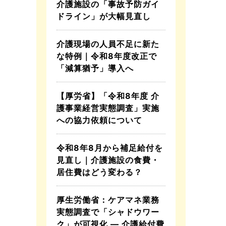
介護施設の「事故予防ガイ
ドライン」が大幅見直し
介護現場の人員不足に新た
な特例｜令和8年度改正で
「減算猶予」導入へ
【厚労省】「令和8年度 介
護事業経営実態調査」実施
への協力依頼について
令和8年8月から補足給付を
見直し｜介護施設の食費・
居住費はどう変わる？
厚生労働省：ケアマネ業務
実態調査で「シャドウワー
ク」が可視化 ― 介護給付費