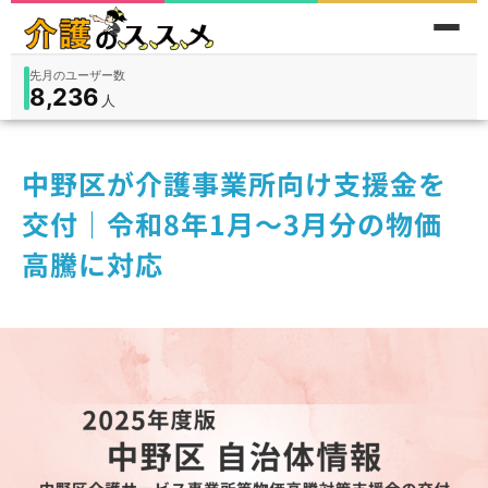
先月のユーザー数
8,236
件
件
人
在宅
9,360
入所
3,194
保険外
1,184
中野区が介護事業所向け支援金を
交付｜令和8年1月～3月分の物価
高騰に対応