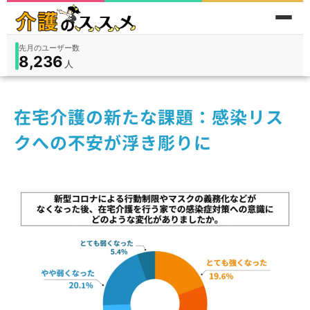
先月のユーザー数
8,236
件
件
人
在宅
9,360
入所
3,194
保険外
1,184
在宅介護の新たな課題：感染リス
クへの不安が浮き彫りに