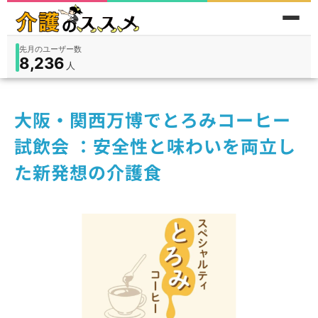
先月のユーザー数
8,236
件
件
人
在宅
9,360
入所
3,194
保険外
1,184
大阪・関西万博でとろみコーヒー
試飲会 ：安全性と味わいを両立し
た新発想の介護食