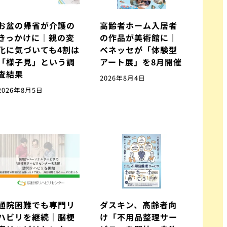
お盆の帰省が介護の
高齢者ホーム入居者
きっかけに｜親の変
の作品が美術館に｜
化に気づいても4割は
ベネッセが「体験型
「様子見」という調
アート展」を8月開催
査結果
2026年8月4日
2026年8月5日
通院困難でも専門リ
ダスキン、高齢者向
ハビリを継続｜脳梗
け「不用品整理サー