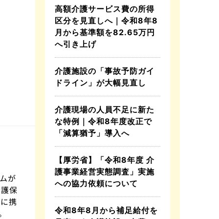
高額介護サービス費の所得
区分を見直しへ｜令和8年8
月から基準額を82.65万円
へ引き上げ
介護施設の「事故予防ガイ
ドライン」が大幅見直し
介護現場の人員不足に新た
な特例｜令和8年度改正で
「減算猶予」導入へ
【厚労省】「令和8年度 介
護事業経営実態調査」実施
ムが
への協力依頼について
介護保
護に携
令和8年8月から補足給付を
。