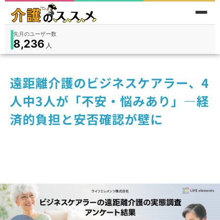
累計問い合わせ数
185
件
件
人
在宅
9,360
入所
3,194
保険外
1,184
遠距離介護のビジネスケアラー、4
人中3人が「不安・悩みあり」—経
済的負担と安否確認が壁に