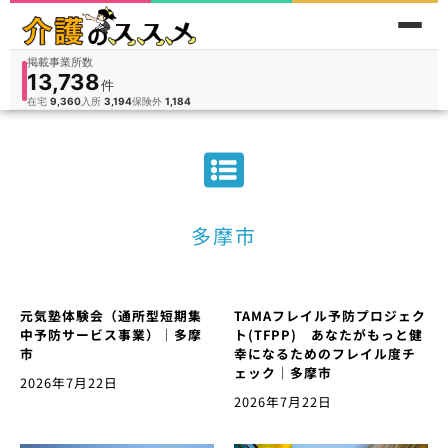
掲載事業所数
13,738
件
件
人
在宅
9,360
入所
3,194
保険外
1,184
多摩市
元気塾体験会（通所型短期集
TAMAフレイル予防プロジェク
中予防サービス事業）｜多摩
ト(TFPP) あなたがもっと健
市
幸になるためのフレイル度チ
ェック｜多摩市
2026年7月22日
2026年7月22日