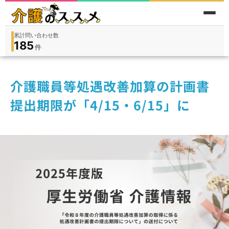
掲載事業所数
13,738
件
件
人
在宅
9,360
入所
3,194
保険外
1,184
介護職員等処遇改善加算の計画書
提出期限が「4/15・6/15」に