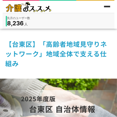
先月のユーザー数
8,236
件
件
人
在宅
9,360
入所
3,194
保険外
1,184
【台東区】「高齢者地域見守りネ
ットワーク」地域全体で支える仕
組み