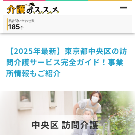
累計問い合わせ数
185
件
件
人
在宅
9,360
入所
3,194
保険外
1,184
【2025年最新】東京都中央区の訪
問介護サービス完全ガイド！事業
所情報もご紹介