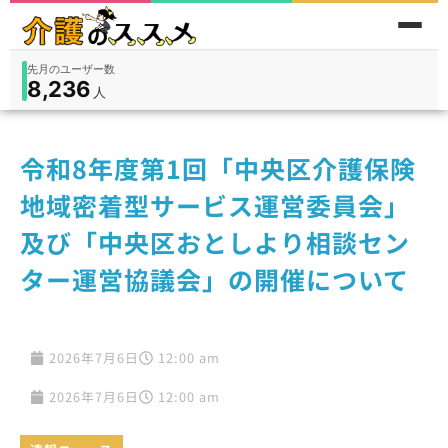
先月のユーザー数
8,236
件
件
人
在宅
9,360
入所
3,194
保険外
1,184
令和8年度第1回「中央区介護保険
地域密着型サービス運営委員会」
及び「中央区おとしより相談セン
ター運営協議会」の開催について
2026年7月6日
12:00 am
2026年7月6日
12:00 am