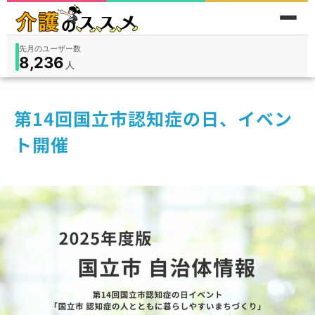
先月のユーザー数
8,236
件
件
人
在宅
9,360
入所
3,194
保険外
1,184
第14回国立市認知症の日、イベン
ト開催