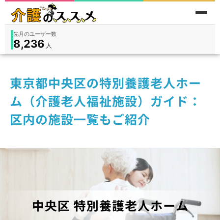
累計問い合わせ数
185
件
件
人
在宅
9,360
入所
3,194
保険外
1,184
東京都中央区の特別養護老人ホー
ム（介護老人福祉施設）ガイド：
区内の施設一覧もご紹介