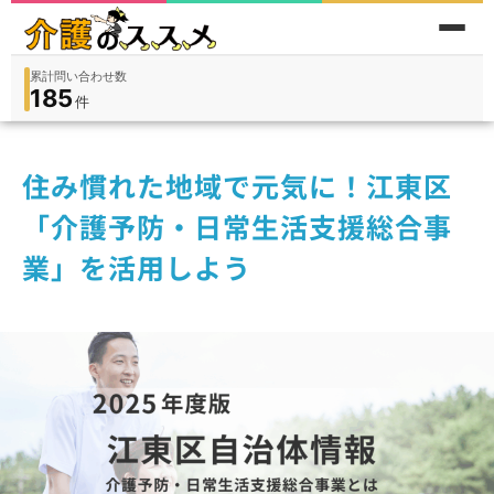
累計問い合わせ数
185
件
件
人
在宅
9,360
入所
3,194
保険外
1,184
住み慣れた地域で元気に！江東区
「介護予防・日常生活支援総合事
業」を活用しよう