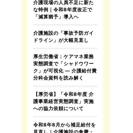
介護現場の人員不足に新た
な特例｜令和8年度改正で
「減算猶予」導入へ
介護施設の「事故予防ガイ
ドライン」が大幅見直し
厚生労働省：ケアマネ業務
実態調査で「シャドウワー
ク」が可視化 ― 介護給付費
分科会資料を読み解く
【厚労省】「令和8年度 介
護事業経営実態調査」実施
への協力依頼について
令和8年8月から補足給付を
見直し｜介護施設の食費・