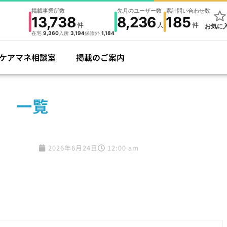
掲載事業所数
先月のユーザー数
累計問い合わせ数
13,738
8,236
185
件
人
件
お気に
在宅
9,360
入所
3,194
保険外
1,184
ケアマネ相談室
掲載のご案内
 一覧
2026年6月24日
12:00 am