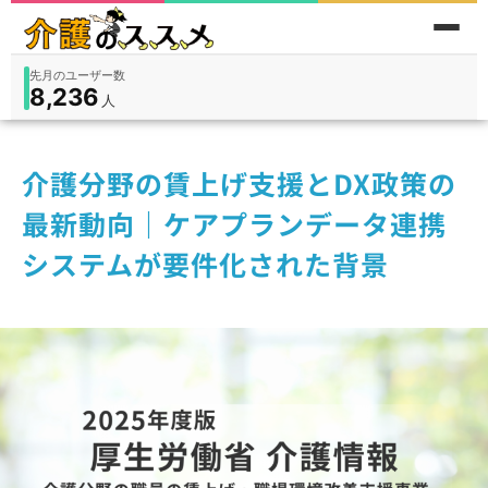
先月のユーザー数
8,236
件
件
人
在宅
9,360
入所
3,194
保険外
1,184
介護分野の賃上げ支援とDX政策の
最新動向｜ケアプランデータ連携
システムが要件化された背景