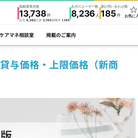
掲載事業所数
先月のユーザー数
累計問い合わせ数
13,738
8,236
185
件
人
件
お気に
在宅
9,360
入所
3,194
保険外
1,184
ケアマネ相談室
掲載のご案内
貸与価格・上限価格（新商