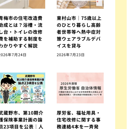
青梅市の住宅改造費
東村山市｜75歳以上
助成とは？浴槽・流
のひとり暮らし高齢
し台・トイレの改修
者世帯等へ熱中症対
費を補助する制度を
策ウェアラブルデバ
わかりやすく解説
イスを貸与
2026年7月24日
2026年7月23日
武蔵野市、第10期介
厚労省、福祉用具・
護保険事業計画の論
住宅改修に関する事
点23項目を公表｜人
務連絡4本を一斉発