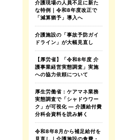
介護現場の人員不足に新た
な特例｜令和8年度改正で
「減算猶予」導入へ
介護施設の「事故予防ガイ
ドライン」が大幅見直し
【厚労省】「令和8年度 介
護事業経営実態調査」実施
への協力依頼について
厚生労働省：ケアマネ業務
実態調査で「シャドウワー
ク」が可視化 ― 介護給付費
分科会資料を読み解く
令和8年8月から補足給付を
見直し｜介護施設の食費・