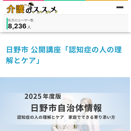
先月のユーザー数
8,236
件
件
人
在宅
9,360
入所
3,194
保険外
1,184
日野市 公開講座「認知症の人の理
解とケア」