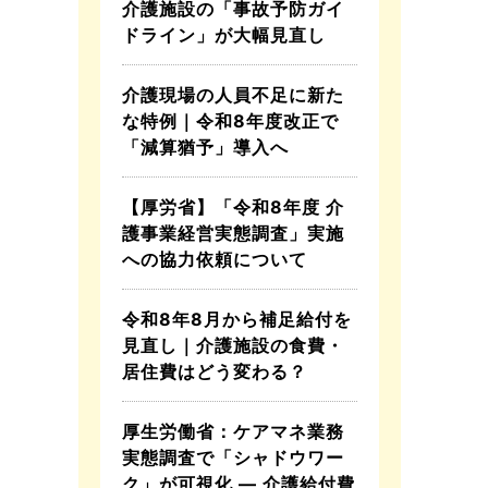
介護施設の「事故予防ガイ
ドライン」が大幅見直し
介護現場の人員不足に新た
な特例｜令和8年度改正で
「減算猶予」導入へ
【厚労省】「令和8年度 介
護事業経営実態調査」実施
への協力依頼について
令和8年8月から補足給付を
見直し｜介護施設の食費・
居住費はどう変わる？
厚生労働省：ケアマネ業務
実態調査で「シャドウワー
ク」が可視化 ― 介護給付費