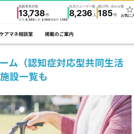
掲載事業所数
先月のユーザー数
累計問い合わせ数
13,738
8,236
185
件
人
件
お気に
在宅
9,360
入所
3,194
保険外
1,184
ケアマネ相談室
掲載のご案内
ーム（認知症対応型共同生活
施設一覧も