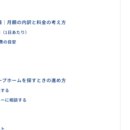
場｜月額の内訳と料金の考え方
（1日あたり）
費の目安
ープホームを探すときの進め方
認する
ターに相談する
ント