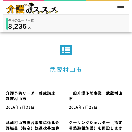
先月のユーザー数
8,236
件
件
人
在宅
9,360
入所
3,194
保険外
1,184
武蔵村山市
介護予防リーダー養成講座｜
一般介護予防事業｜武蔵村山
武蔵村山市
市
2026年7月31日
2026年7月28日
武蔵村山市総合事業に係る介
クーリングシェルター（指定
護職員（特定）処遇改善加算
暑熱避難施設）を開設します