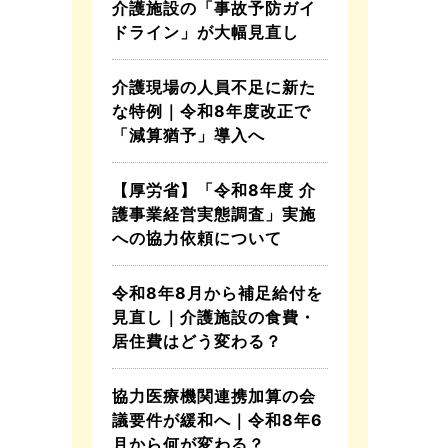
介護施設の「事故予防ガイ
ドライン」が大幅見直し
介護現場の人員不足に新た
な特例｜令和8年度改正で
「減算猶予」導入へ
【厚労省】「令和8年度 介
護事業経営実態調査」実施
への協力依頼について
令和8年8月から補足給付を
見直し｜介護施設の食費・
居住費はどう変わる？
協力医療機関連携加算の会
議要件が緩和へ｜令和8年6
月から何が変わる？