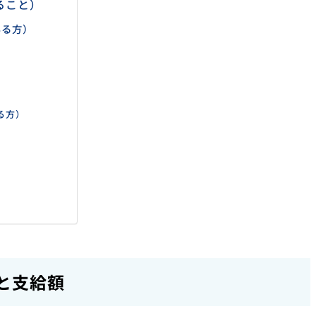
ること）
いる方）
る方）
と支給額