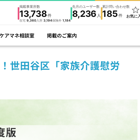
掲載事業所数
先月のユーザー数
累計問い合わせ数
13,738
8,236
185
件
人
件
お気に
在宅
9,360
入所
3,194
保険外
1,184
ケアマネ相談室
掲載のご案内
！世田谷区「家族介護慰労