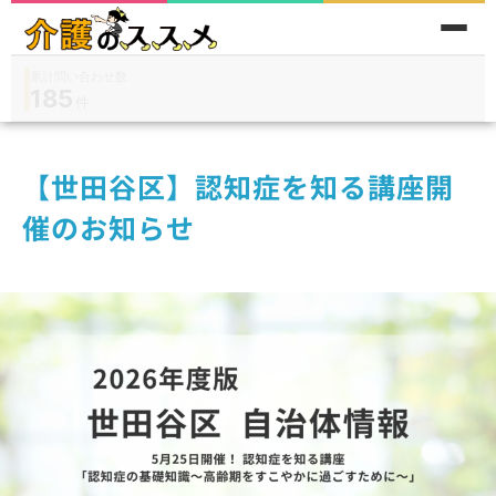
累計問い合わせ数
185
件
件
人
在宅
9,360
入所
3,194
保険外
1,184
【世田谷区】認知症を知る講座開
催のお知らせ