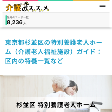
累計問い合わせ数
185
件
件
人
在宅
9,360
入所
3,194
保険外
1,184
東京都杉並区の特別養護老人ホー
ム（介護老人福祉施設）ガイド：
区内の特養一覧など