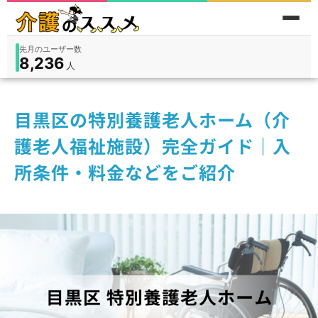
累計問い合わせ数
185
件
件
人
在宅
9,360
入所
3,194
保険外
1,184
目黒区の特別養護老人ホーム（介
護老人福祉施設）完全ガイド｜入
所条件・料金などをご紹介