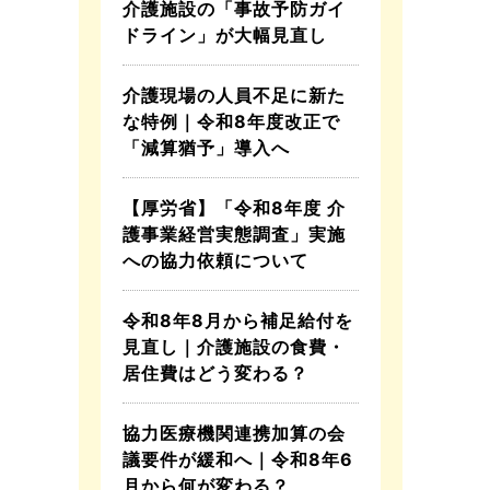
介護施設の「事故予防ガイ
ドライン」が大幅見直し
介護現場の人員不足に新た
な特例｜令和8年度改正で
「減算猶予」導入へ
【厚労省】「令和8年度 介
護事業経営実態調査」実施
への協力依頼について
令和8年8月から補足給付を
見直し｜介護施設の食費・
居住費はどう変わる？
協力医療機関連携加算の会
議要件が緩和へ｜令和8年6
月から何が変わる？