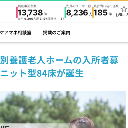
掲載事業所数
先月のユーザー数
累計問い合わせ数
13,738
8,236
185
件
人
件
お気に
在宅
9,360
入所
3,194
保険外
1,184
ケアマネ相談室
掲載のご案内
別養護老人ホームの入所者募
ニット型84床が誕生