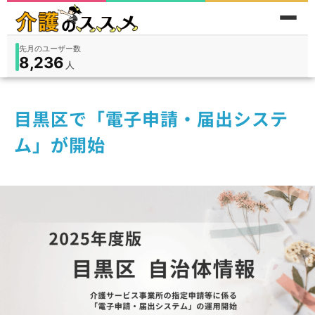
先月のユーザー数
8,236
件
件
人
在宅
9,360
入所
3,194
保険外
1,184
目黒区で「電子申請・届出システ
ム」が開始