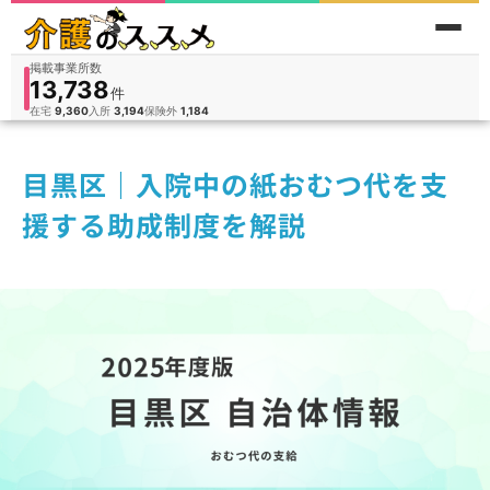
掲載事業所数
13,738
件
件
人
在宅
9,360
入所
3,194
保険外
1,184
目黒区｜入院中の紙おむつ代を支
援する助成制度を解説