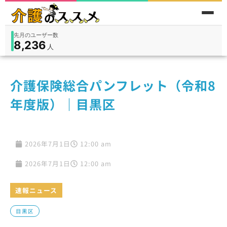
先月のユーザー数
8,236
件
件
人
在宅
9,360
入所
3,194
保険外
1,184
介護保険総合パンフレット（令和8
年度版）｜目黒区
2026年7月1日
12:00 am
2026年7月1日
12:00 am
速報ニュース
目黒区