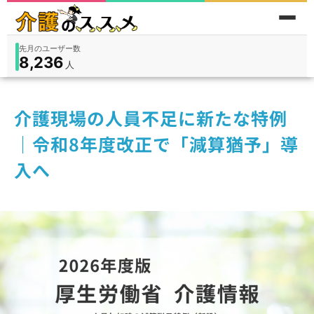
累計問い合わせ数
185
件
件
人
在宅
9,360
入所
3,194
保険外
1,184
介護現場の人員不足に新たな特例
｜令和8年度改正で「減算猶予」導
入へ