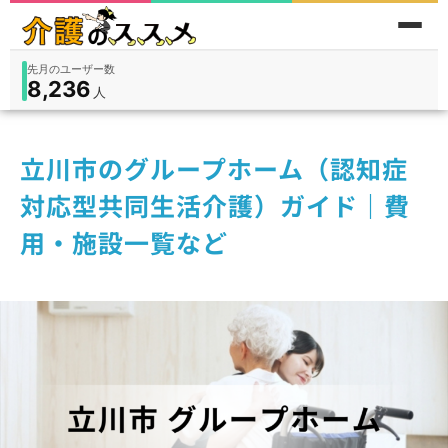
累計問い合わせ数
185
件
件
人
在宅
9,360
入所
3,194
保険外
1,184
立川市のグループホーム（認知症
対応型共同生活介護）ガイド｜費
用・施設一覧など